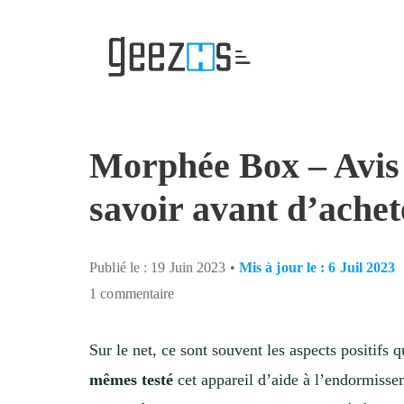
Passer
Passer
Passer
à
au
à
la
contenu
la
navigation
principal
barre
principale
latérale
principale
Morphée Box – Avis 
savoir avant d’achet
Publié le : 19 Juin 2023 •
Mis à jour le : 6 Juil 2023
1 commentaire
Sur le net, ce sont souvent les aspects positifs 
mêmes testé
cet appareil d’aide à l’endormiss