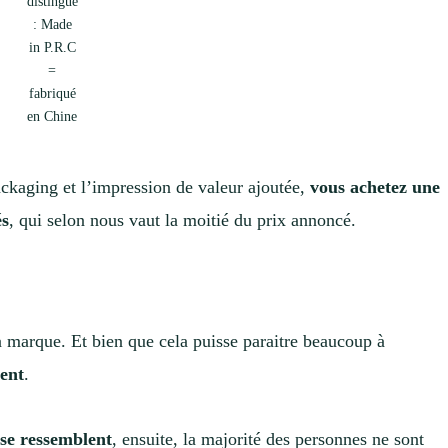
distingue
: Made
in P.R.C
=
fabriqué
en Chine
packaging et l’impression de valeur ajoutée,
vous achetez une
és
, qui selon nous vaut la moitié du prix annoncé.
la marque. Et bien que cela puisse paraitre beaucoup à
rent
.
se ressemblent
, ensuite, la majorité des personnes ne sont