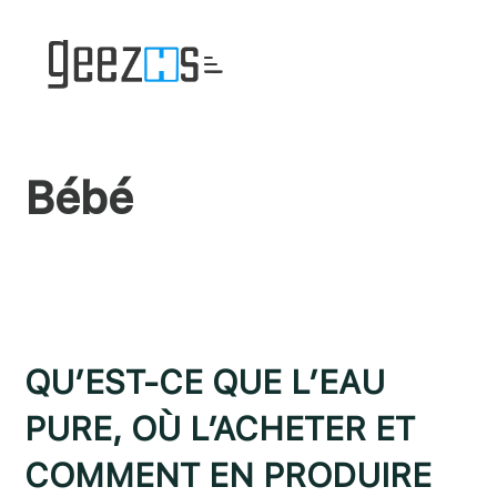
Passer
Passer
Passer
à
au
à
la
contenu
la
navigation
principal
barre
principale
latérale
principale
Bébé
QU’EST-CE QUE L’EAU
PURE, OÙ L’ACHETER ET
COMMENT EN PRODUIRE