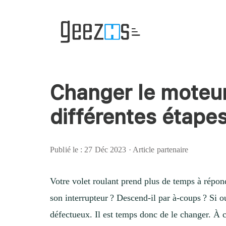
Passer
Passer
Passer
à
au
à
la
contenu
la
navigation
principal
barre
principale
latérale
principale
Changer le moteur 
différentes étape
Publié le : 27 Déc 2023 · Article partenaire
Votre volet roulant prend plus de temps à répo
son interrupteur ? Descend-il par à-coups ? Si ou
défectueux. Il est temps donc de le changer. À ce