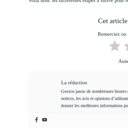
Voilà donc les différentes étapes à suivre pour 
Cet article
Remerciez ou a
Aunc
La rédaction
Geezos passe de nombreuses heures d
notices, les avis et opinions d’utilisa
donner les meilleures informations po